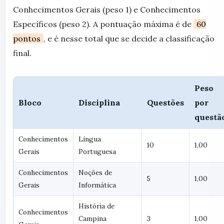
Conhecimentos Gerais (peso 1) e Conhecimentos
Específicos (peso 2). A pontuação máxima é de
60
pontos
, e é nesse total que se decide a classificação
final.
Peso
Bloco
Disciplina
Questões
por
questã
Conhecimentos
Língua
10
1,00
Gerais
Portuguesa
Conhecimentos
Noções de
5
1,00
Gerais
Informática
História de
Conhecimentos
Campina
3
1,00