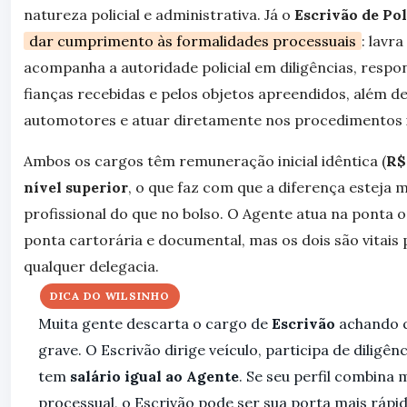
natureza policial e administrativa. Já o
Escrivão de Pol
dar cumprimento às formalidades processuais
: lavr
acompanha a autoridade policial em diligências, respon
fianças recebidas e pelos objetos apreendidos, além de
automotores e atuar diretamente nos procedimentos i
Ambos os cargos têm remuneração inicial idêntica (
R$
nível superior
, o que faz com que a diferença esteja m
profissional do que no bolso. O Agente atua na ponta o
ponta cartorária e documental, mas os dois são vitais
qualquer delegacia.
DICA DO WILSINHO
Muita gente descarta o cargo de
Escrivão
achando q
grave. O Escrivão dirige veículo, participa de diligên
tem
salário igual ao Agente
. Se seu perfil combina 
processual, o Escrivão pode ser sua porta mais rápida 