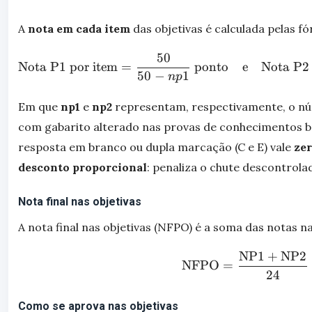
A
nota em cada item
das objetivas é calculada pelas fó
50
\text{Nota
Nota P1 por item
=
ponto
e
Nota P2 
50
−
1
n
p
Em que
np1
e
np2
representam, respectivamente, o nú
com gabarito alterado nas provas de conhecimentos bá
resposta em branco ou dupla marcação (C e E) vale
ze
desconto proporcional
: penaliza o chute descontrola
Nota final nas objetivas
A nota final nas objetivas (NFPO) é a soma das notas na
NP1
+
NP2
\text{NFP
NFPO
=
24
Como se aprova nas objetivas