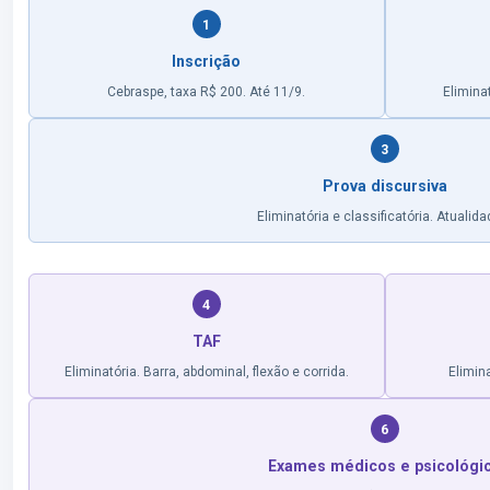
1
Inscrição
Cebraspe, taxa R$ 200. Até 11/9.
Eliminat
3
Prova discursiva
Eliminatória e classificatória. Atualida
4
TAF
Eliminatória. Barra, abdominal, flexão e corrida.
Elimina
6
Exames médicos e psicológi