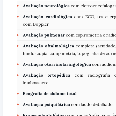
Avaliação neurológica
com eletroencefalogr
Avaliação cardiológica
com ECG, teste erg
com Doppler
Avaliação pulmonar
com espirometria e radio
Avaliação oftalmológica
completa (acuidade,
fundoscopia, campimetria, topografia de córnea
Avaliação otorrinolaringológica
com audiom
Avaliação ortopédica
com radiografia d
lombossacra
Ecografia de abdome total
Avaliação psiquiátrica
com laudo detalhado
Exame odontológico
com radiografia panorâ