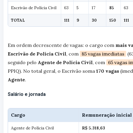
Escrivão de Polícia Civil
63
5
17
85
63
TOTAL
111
9
30
150
111
Em ordem decrescente de vagas: o cargo com
mais v
Escrivão de Polícia Civil
, com
85 vagas imediatas
(63
seguido pelo
Agente de Polícia Civil
, com
65 vagas i
PPIQ). No total geral, o Escrivão soma
170 vagas
(imed
Agente
.
Salário e jornada
Cargo
Remuneração inicial
Agente de Polícia Civil
R$ 5.318,63