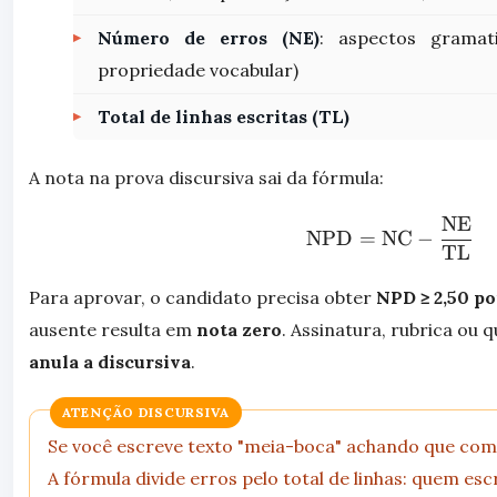
Número de erros (NE)
: aspectos gramati
propriedade vocabular)
Total de linhas escritas (TL)
A nota na prova discursiva sai da fórmula:
NE
\text{NPD}
NPD
=
NC
−
TL
Para aprovar, o candidato precisa obter
NPD ≥ 2,50 p
ausente resulta em
nota zero
. Assinatura, rubrica ou 
anula a discursiva
.
ATENÇÃO DISCURSIVA
Se você escreve texto "meia-boca" achando que com
A fórmula divide erros pelo total de linhas: quem es