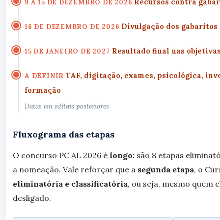
Recursos contra gabar
9 A 15 DE DEZEMBRO DE 2026
Divulgação dos gabaritos 
16 DE DEZEMBRO DE 2026
Resultado final nas objetiva
15 DE JANEIRO DE 2027
TAF, digitação, exames, psicológica, inv
A DEFINIR
formação
Datas em editais posteriores
Fluxograma das etapas
O concurso PC AL 2026 é
longo
: são 8 etapas eliminat
a nomeação. Vale reforçar que a
segunda etapa
, o Cu
eliminatória e classificatória
, ou seja, mesmo quem c
desligado.