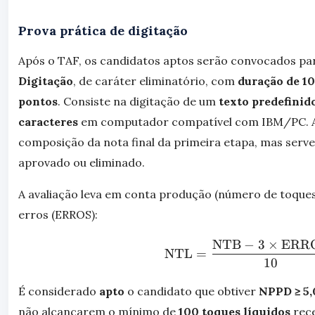
Prova prática de digitação
Após o TAF, os candidatos aptos serão convocados pa
Digitação
, de caráter eliminatório, com
duração de 1
pontos
. Consiste na digitação de um
texto predefini
caracteres
em computador compatível com IBM/PC. 
composição da nota final da primeira etapa, mas serve
aprovado ou eliminado.
A avaliação leva em conta produção (número de toques
erros (ERROS):
NTB
−
3
×
ERR
\text{NTL}
NTL
=
10
É considerado
apto
o candidato que obtiver
NPPD ≥ 5,
não alcançarem o mínimo de
100 toques líquidos
rece