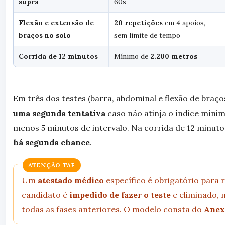
supra
60s
Flexão e extensão de
20 repetições
em 4 apoios,
braços no solo
sem limite de tempo
Corrida de 12 minutos
Mínimo de
2.200 metros
Em três dos testes (barra, abdominal e flexão de braço
uma segunda tentativa
caso não atinja o índice míni
menos 5 minutos de intervalo. Na corrida de 12 minutos
há segunda chance
.
ATENÇÃO TAF
Um
atestado médico
específico é obrigatório para r
candidato é
impedido de fazer o teste
e eliminado,
todas as fases anteriores. O modelo consta do
Anex