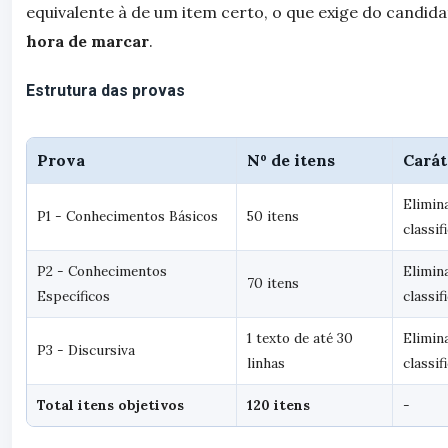
equivalente à de um item certo, o que exige do candid
hora de marcar
.
Estrutura das provas
Prova
Nº de itens
Carát
Elimin
P1 - Conhecimentos Básicos
50 itens
classif
P2 - Conhecimentos
Elimin
70 itens
Específicos
classif
1 texto de até 30
Elimin
P3 - Discursiva
linhas
classif
Total itens objetivos
120 itens
-