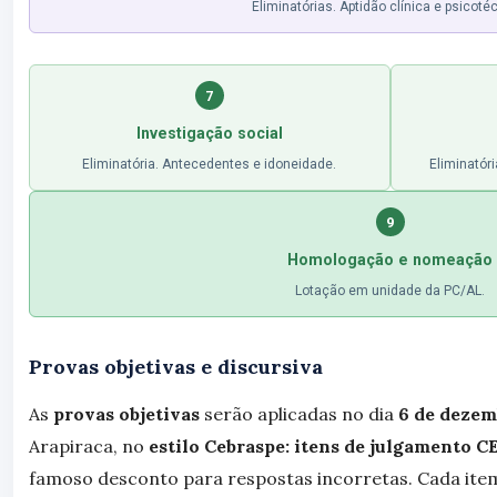
Eliminatórias. Aptidão clínica e psicoté
7
Investigação social
Eliminatória. Antecedentes e idoneidade.
Eliminatóri
9
Homologação e nomeação
Lotação em unidade da PC/AL.
Provas objetivas e discursiva
As
provas objetivas
serão aplicadas no dia
6 de dezem
Arapiraca, no
estilo Cebraspe: itens de julgamento
famoso desconto para respostas incorretas. Cada item