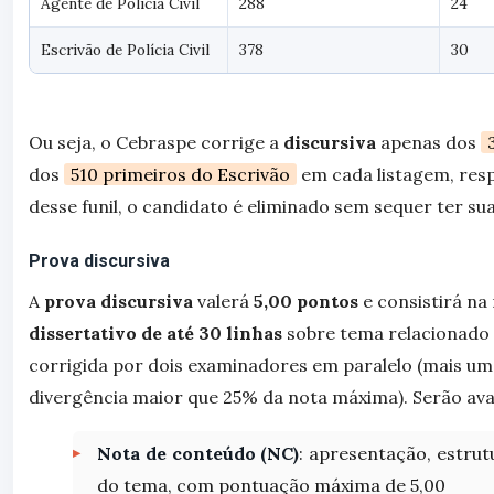
Agente de Polícia Civil
288
24
Escrivão de Polícia Civil
378
30
Ou seja, o Cebraspe corrige a
discursiva
apenas dos
dos
510 primeiros do Escrivão
em cada listagem, res
desse funil, o candidato é eliminado sem sequer ter su
Prova discursiva
A
prova discursiva
valerá
5,00 pontos
e consistirá na
dissertativo de até 30 linhas
sobre tema relacionado
corrigida por dois examinadores em paralelo (mais um
divergência maior que 25% da nota máxima). Serão ava
Nota de conteúdo (NC)
: apresentação, estrut
do tema, com pontuação máxima de 5,00