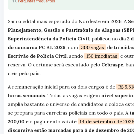
Perguntas frequentes
Saiu o edital mais esperado do Nordeste em 2026. A
Se
Planejamento, Gestão e Patrimônio de Alagoas (SE
Superintendência da Polícia Civil
, publicou no dia
2 
do concurso PC AL 2026
, com
300 vagas
distribuída
Escrivão de Polícia Civil
, sendo
150 imediatas
e outr
reserva. O certame será executado pelo
Cebraspe
, ba
civis pelo país.
A remuneração inicial para os dois cargos é de
R$ 5.31
horas semanais
. Todas as vagas exigem
nível superio
amplia bastante o universo de candidatos e coloca es
se prepara para carreiras policiais em todo o país. A
t
200,00
e o pagamento vai até
14 de setembro de 202
discursiva estão marcadas para 6 de dezembro de 20