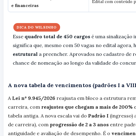
Edital com conteúdo 
e financeiras
DICA DO WILSINHO
Esse
quadro total de 450 cargos
é uma sinalização 
significa que, mesmo com 50 vagas no edital agora, 
estrutural
a preencher. Aprovados no cadastro de r
chance de nomeação ao longo da validade do concur
A nova tabela de vencimentos (padrões I a VIII
A
Lei nº 9.945/2026
reajusta em bloco a estrutura re
carreira, com
reajustes que chegam a mais de 200%
e
tabela antiga. A nova escala vai do
Padrão I
(ingresso)
de carreira), com
progressão de 2 a 3 anos
entre padr
antiguidade e avaliação de desempenho. É o
venciment