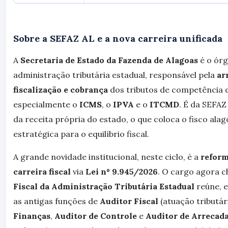
Sobre a SEFAZ AL e a nova carreira unificada
A
Secretaria de Estado da Fazenda de Alagoas
é o órg
administração tributária estadual, responsável pela
ar
fiscalização e cobrança
dos tributos de competência 
especialmente o
ICMS
, o
IPVA
e o
ITCMD
. É da SEFAZ
da receita própria do estado, o que coloca o fisco al
estratégica para o equilíbrio fiscal.
A grande novidade institucional, neste ciclo, é a
reform
carreira fiscal
via
Lei nº 9.945/2026
. O cargo agora 
Fiscal da Administração Tributária Estadual
reúne, e
as antigas funções de
Auditor Fiscal
(atuação tributár
Finanças
,
Auditor de Controle
e
Auditor de Arrecad