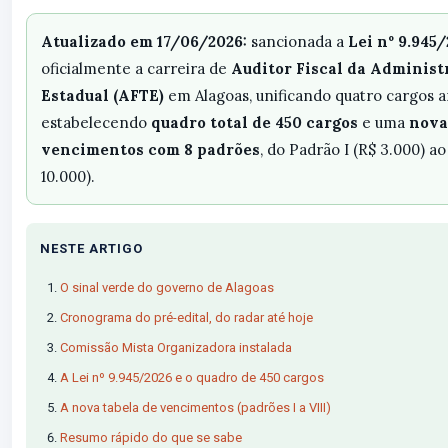
Atualizado em 17/06/2026:
sancionada a
Lei nº 9.945
oficialmente a carreira de
Auditor Fiscal da Administ
Estadual (AFTE)
em Alagoas, unificando quatro cargos a
estabelecendo
quadro total de 450 cargos
e uma
nova
vencimentos com 8 padrões
, do Padrão I (R$ 3.000) ao
10.000).
NESTE ARTIGO
O sinal verde do governo de Alagoas
Cronograma do pré-edital, do radar até hoje
Comissão Mista Organizadora instalada
A Lei nº 9.945/2026 e o quadro de 450 cargos
A nova tabela de vencimentos (padrões I a VIII)
Resumo rápido do que se sabe