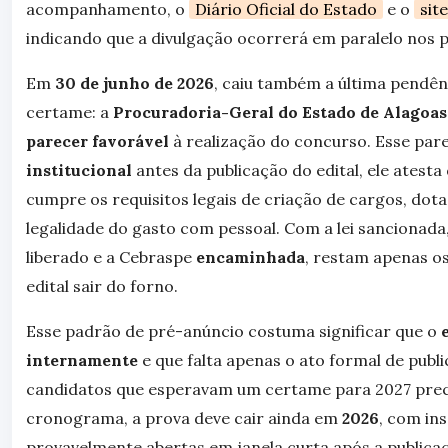
acompanhamento, o
Diário Oficial do Estado
e o
sit
indicando que a divulgação ocorrerá em paralelo nos p
Em
30 de junho de 2026
, caiu também a última pendênc
certame: a
Procuradoria-Geral do Estado de Alagoa
parecer favorável
à realização do concurso. Esse par
institucional
antes da publicação do edital, ele atest
cumpre os requisitos legais de criação de cargos, dot
legalidade do gasto com pessoal. Com a lei sancionada
liberado e a Cebraspe
encaminhada
, restam apenas os
edital sair do forno.
Esse padrão de pré-anúncio costuma significar que o
internamente
e que falta apenas o ato formal de publi
candidatos que esperavam um certame para 2027 preci
cronograma, a prova deve cair ainda em
2026
, com in
provavelmente abertas em janela curta após a publica