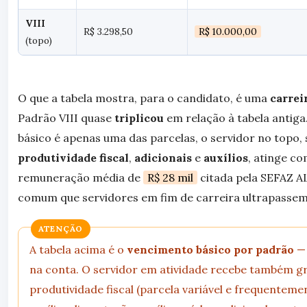
VIII
R$ 3.298,50
R$ 10.000,00
(topo)
O que a tabela mostra, para o candidato, é uma
carrei
Padrão VIII quase
triplicou
em relação à tabela antig
básico é apenas uma das parcelas, o servidor no topo
produtividade fiscal
,
adicionais
e
auxílios
, atinge co
remuneração média de
R$ 28 mil
citada pela SEFAZ AL 
comum que servidores em fim de carreira ultrapasse
ATENÇÃO
A tabela acima é o
vencimento básico por padrão
— 
na conta. O servidor em atividade recebe também gr
produtividade fiscal (parcela variável e frequentemen