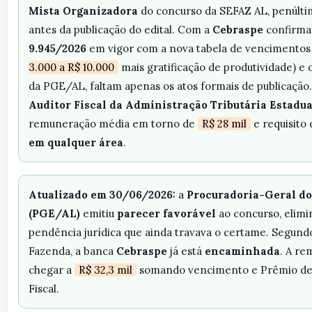
Mista Organizadora
do concurso da SEFAZ AL, penúltim
antes da publicação do edital. Com a
Cebraspe
confirma
9.945/2026
em vigor com a nova tabela de vencimentos
3.000 a R$ 10.000
mais gratificação de produtividade) e 
da PGE/AL, faltam apenas os atos formais de publicação
Auditor Fiscal da Administração Tributária Estadua
remuneração média em torno de
R$ 28 mil
e requisito
em qualquer área
.
Atualizado em 30/06/2026:
a
Procuradoria-Geral do
(PGE/AL)
emitiu
parecer favorável
ao concurso, elimi
pendência jurídica que ainda travava o certame. Segundo
Fazenda, a banca
Cebraspe
já está
encaminhada
. A r
chegar a
R$ 32,3 mil
somando vencimento e Prêmio de 
Fiscal.