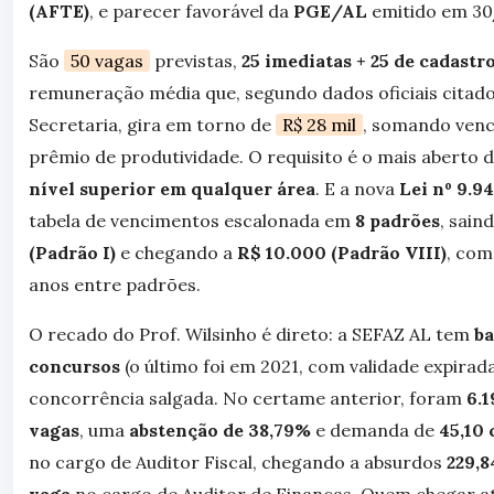
(AFTE)
, e parecer favorável da
PGE/AL
emitido em 30
São
50 vagas
previstas,
25 imediatas + 25 de cadastr
remuneração média que, segundo dados oficiais citado
Secretaria, gira em torno de
R$ 28 mil
, somando venc
prêmio de produtividade. O requisito é o mais aberto d
nível superior em qualquer área
. E a nova
Lei nº 9.9
tabela de vencimentos escalonada em
8 padrões
, sain
(Padrão I)
e chegando a
R$ 10.000 (Padrão VIII)
, com
anos entre padrões.
O recado do Prof. Wilsinho é direto: a SEFAZ AL tem
ba
concursos
(o último foi em 2021, com validade expirada
concorrência salgada. No certame anterior, foram
6.1
vagas
, uma
abstenção de 38,79%
e demanda de
45,10 
no cargo de Auditor Fiscal, chegando a absurdos
229,8