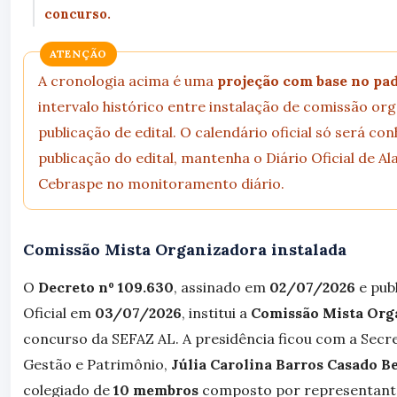
concurso.
ATENÇÃO
A cronologia acima é uma
projeção com base no pa
intervalo histórico entre instalação de comissão or
publicação de edital. O calendário oficial só será co
publicação do edital, mantenha o Diário Oficial de Al
Cebraspe no monitoramento diário.
Comissão Mista Organizadora instalada
O
Decreto nº 109.630
, assinado em
02/07/2026
e pub
Oficial em
03/07/2026
, institui a
Comissão Mista Org
concurso da SEFAZ AL. A presidência ficou com a Secre
Gestão e Patrimônio,
Júlia Carolina Barros Casado B
colegiado de
10 membros
composto por representant