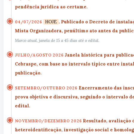
pendência jurídica ao certame.
HOJE
. Publicado o
Decreto de instala
04/07/2026
Mista Organizadora
, penúltimo ato antes da public
Marco atual, janela de 15 a 45 dias até o edital.
Janela histórica para
publica
JULHO/AGOSTO 2026
Cebraspe, com base no intervalo típico entre insta
publicação.
Encerramento das
insc
SETEMBRO/OUTUBRO 2026
prova objetiva e discursiva
, seguindo o intervalo de
edital.
Resultado,
avaliação 
NOVEMBRO/DEZEMBRO 2026
heteroidentificação, investigação social e homolog