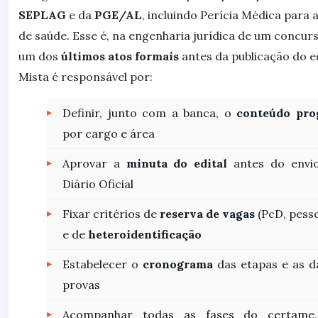
SEPLAG
e da
PGE/AL
, incluindo Perícia Médica para
de saúde. Esse é, na engenharia jurídica de um concurs
um dos
últimos atos formais
antes da publicação do e
Mista é responsável por:
Definir, junto com a banca, o
conteúdo prog
por cargo e área
Aprovar a
minuta do edital
antes do envio
Diário Oficial
Fixar critérios de
reserva de vagas
(PcD, pesso
e de
heteroidentificação
Estabelecer o
cronograma
das etapas e as d
provas
Acompanhar todas as fases do certame,