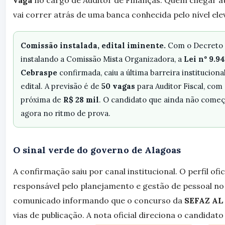
vaga
no cargo de Auditor de Finanças. Quem chegar at
vai correr atrás de uma banca conhecida pelo nível ele
Comissão instalada, edital iminente.
Com o Decreto
instalando a Comissão Mista Organizadora, a
Lei nº 9.9
Cebraspe
confirmada, caiu a última barreira instituciona
edital. A previsão é de
50 vagas
para Auditor Fiscal, co
próxima de
R$ 28 mil
. O candidato que ainda não começ
agora no ritmo de prova.
O sinal verde do governo de Alagoas
A confirmação saiu por canal institucional. O perfil ofic
responsável pelo planejamento e gestão de pessoal no 
comunicado informando que o concurso da
SEFAZ AL
vias de publicação. A nota oficial direciona o candidat