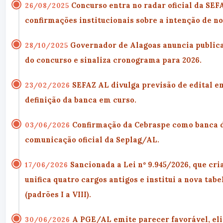
Concurso entra no radar oficial da SEF
26/08/2025
confirmações institucionais sobre a intenção de n
Governador de Alagoas anuncia public
28/10/2025
do concurso e sinaliza cronograma para 2026.
SEFAZ AL divulga previsão de
edital e
23/02/2026
definição da banca em curso.
Confirmação da
Cebraspe
como banca d
03/06/2026
comunicação oficial da Seplag/AL.
Sancionada a
Lei nº 9.945/2026
, que cri
17/06/2026
unifica quatro cargos antigos e institui a nova tab
(padrões I a VIII).
A
PGE/AL emite parecer favorável
, e
30/06/2026