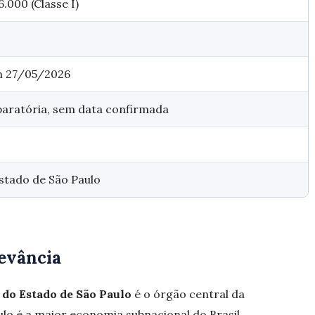
.000 (Classe I)
em 27/05/2026
paratória, sem data confirmada
stado de São Paulo
levância
 do Estado de São Paulo
é o órgão central da
ulo é a maior economia subnacional do Brasil,