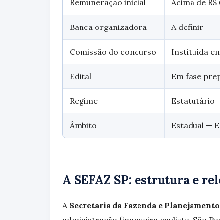
Remuneração inicial
Acima de R$ 6
Banca organizadora
A definir
Comissão do concurso
Instituída 
Edital
Em fase pre
Regime
Estatutário
Âmbito
Estadual — E
A SEFAZ SP: estrutura e re
A
Secretaria da Fazenda e Planejamento
administração financeira paulista. São Pa