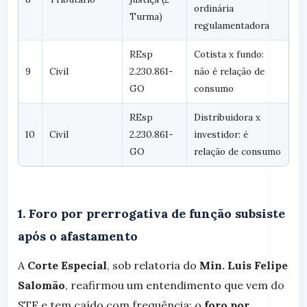
ordinária
Turma)
regulamentadora
REsp
Cotista x fundo:
9
Civil
2.230.861-
não é relação de
GO
consumo
REsp
Distribuidora x
10
Civil
2.230.861-
investidor: é
GO
relação de consumo
1. Foro por prerrogativa de função subsiste
após o afastamento
A
Corte Especial
, sob relatoria do
Min. Luis Felipe
Salomão
, reafirmou um entendimento que vem do
STF e tem caído com frequência: o
foro por