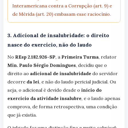
Interamericana contra a Corrupção (art. 9) e
de Mérida (art. 20) embasam esse raciocínio.
3. Adicional de insalubridade: o direito
nasce do exercício, não do laudo
No
REsp 2.182.926-SP
, a
Primeira Turma
, relator
Min. Paulo Sérgio Domingues
, decidiu que o
direito ao
adicional de insalubridade
do servidor
decorre
da lei
, e não do laudo pericial judicial. Ou
seja, o adicional é devido desde o
início do
exercício da atividade insalubre
, e o laudo apenas
comprova, de forma retrospectiva, uma condição
que já existia.
O julgado faz uma distinção fina e muito cobrável: