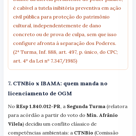
é cabível a tutela inibitória preventiva em ação
civil pública para proteção do patrimônio
cultural, independentemente de dano
concreto ou de prova de culpa, sem que isso
configure afronta à separação dos Poderes.
(2ª Turma, Inf. 888, art. 497, p. único, do CPC;
art. 4º da Lei nº 7.347/1985)
7. CTNBio x IBAMA: quem manda no
licenciamento de OGM
No
REsp 1.840.012-PR
, a
Segunda Turma
(relatora
para acórdão a partir do voto do
Min. Afrânio
Vilela
) decidiu um conflito clássico de
competências ambientais: a
CTNBio
(Comissão