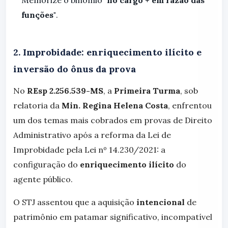
Memorize o binômio
"no cargo + em razão das
funções"
.
2. Improbidade: enriquecimento ilícito e
inversão do ônus da prova
No
REsp 2.256.539-MS
, a
Primeira Turma
, sob
relatoria da
Min. Regina Helena Costa
, enfrentou
um dos temas mais cobrados em provas de Direito
Administrativo após a reforma da Lei de
Improbidade pela Lei nº 14.230/2021: a
configuração do
enriquecimento ilícito
do
agente público.
O STJ assentou que a aquisição
intencional
de
patrimônio em patamar significativo, incompatível