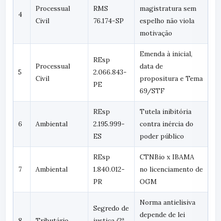
Processual
RMS
magistratura sem
4
Civil
76.174-SP
espelho não viola
motivação
Emenda à inicial,
REsp
Processual
data de
5
2.066.843-
Civil
propositura e Tema
PE
69/STF
REsp
Tutela inibitória
6
Ambiental
2.195.999-
contra inércia do
ES
poder público
REsp
CTNBio x IBAMA
7
Ambiental
1.840.012-
no licenciamento de
PR
OGM
Norma antielisiva
Segredo de
depende de lei
8
Tributário
justiça (2ª