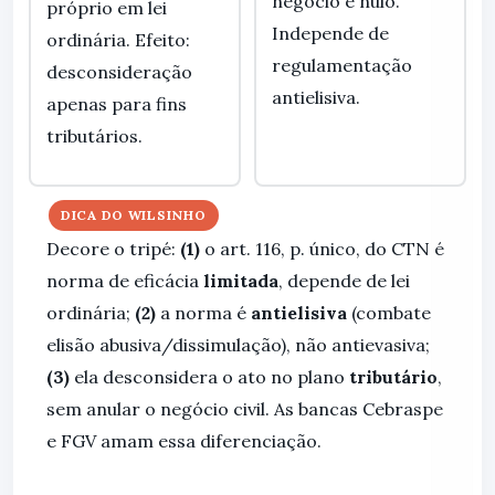
negócio é nulo.
próprio em lei
Independe de
ordinária. Efeito:
regulamentação
desconsideração
antielisiva.
apenas para fins
tributários.
DICA DO WILSINHO
Decore o tripé:
(1)
o art. 116, p. único, do CTN é
norma de eficácia
limitada
, depende de lei
ordinária;
(2)
a norma é
antielisiva
(combate
elisão abusiva/dissimulação), não antievasiva;
(3)
ela desconsidera o ato no plano
tributário
,
sem anular o negócio civil. As bancas Cebraspe
e FGV amam essa diferenciação.