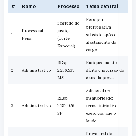
#
Ramo
Processo
Tema central
Foro por
Segredo de
prerrogativa
Processual
justiça
1
subsiste após o
Penal
(Corte
afastamento do
Especial)
cargo
REsp
Enriquecimento
2
Administrativo
2.256.539-
ilícito e inversão do
MS
ônus da prova
Adicional de
REsp
insalubridade:
3
Administrativo
2.182.926-
termo inicial é o
SP
exercício, não o
laudo
Prova oral de