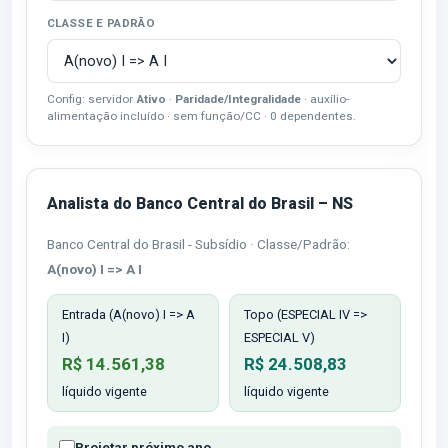
CLASSE E PADRÃO
Config: servidor
Ativo
·
Paridade/Integralidade
· auxílio-
alimentação incluído · sem função/CC · 0 dependentes.
Analista do Banco Central do Brasil – NS
Banco Central do Brasil - Subsídio · Classe/Padrão:
A(novo) I => A I
Entrada (A(novo) I => A
Topo (ESPECIAL IV =>
I)
ESPECIAL V)
R$ 14.561,38
R$ 24.508,83
líquido vigente
líquido vigente
Projetar próximo ano