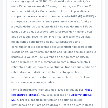
vale a regra geral da EC 103: 60% da média das contribuições,
mais 2% por ano acima de 20 anos, o que chega a 90% com 35
anos de contribuição. Onde o estado já instituiu previdência
complementar, esse benefício para no teto do RGPS (R$ 8.475,55) e
o que passa disso só vira renda para quem aderiu ao fundo; a
projeção do fundo usa aporte de 8,5% do servidor mais 8,5% do
Estado sobre o que excede o teto, juros reais de 4% ao ano e 25
anos de saque. Escolhendo RPPS integral, o benefício sai pela
média sem o corte no teto do RGPS, respeitado o teto
constitucional, e o aposentado segue contribuindo sobre o que
excede o teto. Os valores da tabela são líquidos dos dois lados: o
benefício já vai com IRRF e a renda do fundo com os 10% da
tabela regressiva, para a comparação com a ativa ser justa. É
estimativa didática, não cálculo atuarial. Nos estaduais, o bruto é
estimado a partir do líquido da fonte, então parcelas
indenizatórias podem estar embutidas na base tributável; na
federal elas aparecem separadas.
Fonte (líquido):
levantamento dos Fiscos Estaduais por
Pifado
(@concurseiropifado)
, nov/2025, publicado no
Observatório SEF-
MG
. O
bruto é estimado
por este site a partir do líquido
(previdência de 14% até o teto do RGPS, regra de quem ingressa