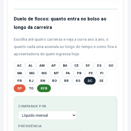
Duelo de fiscos: quanto entra no bolso ao
longo da carreira
Escolha até quatro carreiras e veja a curva ano a ano, o
quanto cada uma acumula ao longo do tempo e como fica a
aposentadoria de quem ingressa hoje.
AC
AL
AM
AP
BA
CE
DF
ES
GO
MA
MG
MS
MT
PA
PB
PE
PI
PR
RJ
RN
RO
RR
RS
SC
SE
SP
TO
RFB
COMPARAR POR
PREVIDÊNCIA