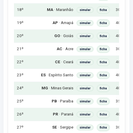
18º
30h
R$
MA
· Maranhão
simular
ficha
19º
40h
R$
AP
· Amapá
simular
ficha
20º
40h
R$
GO
· Goiás
simular
ficha
21º
30h
R$
AC
· Acre
simular
ficha
22º
40h
R$
CE
· Ceará
simular
ficha
23º
40h
R$
ES
· Espírito Santo
simular
ficha
24º
40h
R$
MG
· Minas Gerais
simular
ficha
25º
35h
R$
PB
· Paraíba
simular
ficha
26º
40h
R$
PR
· Paraná
simular
ficha
27º
30h
R$
SE
· Sergipe
simular
ficha