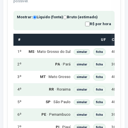
possível.
Mostrar:
Líquido (fonte)
Bruto (estimado)
R$ por hora
#
UF
CH
1º
40h
R$
MS
· Mato Grosso do Sul
simular
ficha
2º
30h
R$
PA
· Pará
simular
ficha
3º
40h
R$
MT
· Mato Grosso
simular
ficha
4º
40h
R$
RR
· Roraima
simular
ficha
5º
40h
R$
SP
· São Paulo
simular
ficha
6º
30h
R$
PE
· Pernambuco
simular
ficha
7º
30h
R$
PI
· Piauí
simular
ficha