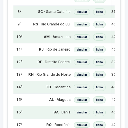
8º
35h
R$
SC
· Santa Catarina
simular
ficha
9º
40h
R$
RS
· Rio Grande do Sul
simular
ficha
10º
40h
R$
AM
· Amazonas
simular
ficha
11º
40h
R$
RJ
· Rio de Janeiro
simular
ficha
12º
30h
R$
DF
· Distrito Federal
simular
ficha
13º
30h
R$
RN
· Rio Grande do Norte
simular
ficha
14º
40h
R$
TO
· Tocantins
simular
ficha
15º
40h
R$
AL
· Alagoas
simular
ficha
16º
40h
R$
BA
· Bahia
simular
ficha
17º
40h
R$
RO
· Rondônia
simular
ficha