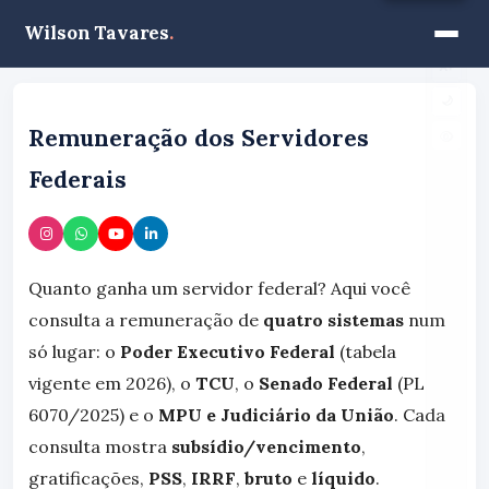
Wilson Tavares
.
A−
A+
🌙
Remuneração dos Servidores
Federais
Quanto ganha um servidor federal? Aqui você
consulta a remuneração de
quatro sistemas
num
só lugar: o
Poder Executivo Federal
(tabela
vigente em 2026), o
TCU
, o
Senado Federal
(PL
6070/2025) e o
MPU e Judiciário da União
. Cada
consulta mostra
subsídio/vencimento
,
gratificações,
PSS
,
IRRF
,
bruto
e
líquido
.