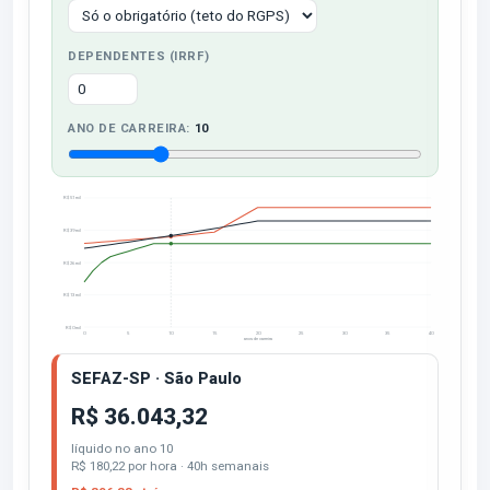
DEPENDENTES (IRRF)
ANO DE CARREIRA:
10
R$ 51 mil
R$ 39 mil
R$ 26 mil
R$ 13 mil
R$ 0 mil
0
5
10
15
20
25
30
35
40
anos de carreira
SEFAZ-SP · São Paulo
R$ 36.043,32
líquido no ano 10
R$ 180,22 por hora · 40h semanais