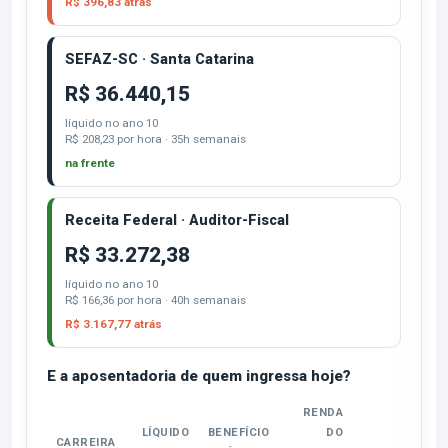
R$ 396,83 atrás
SEFAZ-SC · Santa Catarina
R$ 36.440,15
líquido no ano 10
R$ 208,23 por hora · 35h semanais
na frente
Receita Federal · Auditor-Fiscal
R$ 33.272,38
líquido no ano 10
R$ 166,36 por hora · 40h semanais
R$ 3.167,77 atrás
E a aposentadoria de quem ingressa hoje?
RENDA
LÍQUIDO
BENEFÍCIO
DO
TOTAL 
CARREIRA