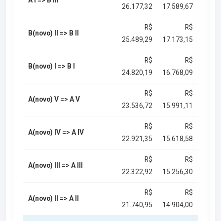
A I => B III
26.177,32
17.589,67
R$
R$
B(novo) II => B II
25.489,29
17.173,15
R$
R$
B(novo) I => B I
24.820,19
16.768,09
R$
R$
A(novo) V => A V
23.536,72
15.991,11
R$
R$
A(novo) IV => A IV
22.921,35
15.618,58
R$
R$
A(novo) III => A III
22.322,92
15.256,30
R$
R$
A(novo) II => A II
21.740,95
14.904,00