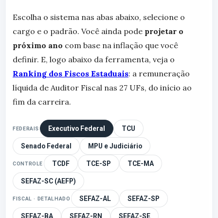
Escolha o sistema nas abas abaixo, selecione o
cargo e o padrão. Você ainda pode
projetar o
próximo ano
com base na inflação que você
definir. E, logo abaixo da ferramenta, veja o
Ranking dos Fiscos Estaduais
: a remuneração
líquida de Auditor Fiscal nas 27 UFs, do início ao
fim da carreira.
Executivo Federal
TCU
FEDERAIS
Senado Federal
MPU e Judiciário
TCDF
TCE-SP
TCE-MA
CONTROLE
SEFAZ-SC (AEFP)
SEFAZ-AL
SEFAZ-SP
FISCAL · DETALHADO
SEFAZ-BA
SEFAZ-RN
SEFAZ-SE