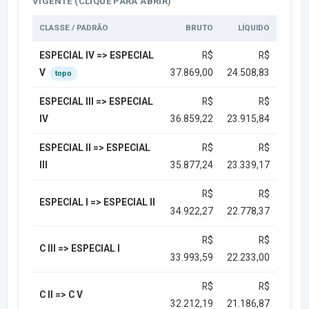
VIGENTE (CLIQUE PARA ABRIR)
CLASSE / PADRÃO
BRUTO
LÍQUIDO
ESPECIAL IV => ESPECIAL
R$
R$
V
37.869,00
24.508,83
topo
ESPECIAL III => ESPECIAL
R$
R$
IV
36.859,22
23.915,84
ESPECIAL II => ESPECIAL
R$
R$
III
35.877,24
23.339,17
R$
R$
ESPECIAL I => ESPECIAL II
34.922,27
22.778,37
R$
R$
C III => ESPECIAL I
33.993,59
22.233,00
R$
R$
C II => C V
32.212,19
21.186,87