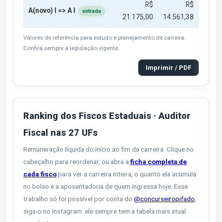
R$
R$
A(novo) I => A I
entrada
21.175,00
14.561,38
Valores de referência para estudo e planejamento de carreira.
Confira sempre a legislação vigente.
Imprimir / PDF
Ranking dos Fiscos Estaduais · Auditor
Fiscal nas 27 UFs
Remuneração líquida do início ao fim da carreira. Clique no
cabeçalho para reordenar, ou abra a
ficha completa de
cada fisco
para ver a carreira inteira, o quanto ela acumula
no bolso e a aposentadoria de quem ingressa hoje. Esse
trabalho só foi possível por conta do
@concurseiropifado
,
siga-o no Instagram: ele sempre tem a tabela mais atual