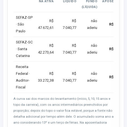
NA ATIVA
LÍQUIDO
FUNDO
APOSENTADOR
(LÍQUIDA)
SEFAZ-SP
R$
R$
não
· São
R$ 7.040,
47.672,61
7.040,77
aderiu
Paulo
SEFAZ-SC
R$
R$
não
· Santa
R$ 7.040,
42.273,64
7.040,77
aderiu
Catarina
Receita
Federal ·
R$
R$
não
R$ 7.040,
Auditor-
33.272,38
7.040,77
aderiu
Fiscal
A curva sai dos marcos do levantamento (início, 5, 10, 15 anos e
topo da carreira), com os anos intermediários preenchidos por
proporção; depois do topo o valor fica estável, porque a fonte não
detalha adicional por tempo além dele. O acumulado soma ano a
ano considerando 13º e um terço de férias. Na aposentadoria