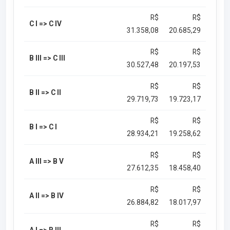
R$
R$
C I => C IV
31.358,08
20.685,29
R$
R$
B III => C III
30.527,48
20.197,53
R$
R$
B II => C II
29.719,73
19.723,17
R$
R$
B I => C I
28.934,21
19.258,62
R$
R$
A III => B V
27.612,35
18.458,40
R$
R$
A II => B IV
26.884,82
18.017,97
R$
R$